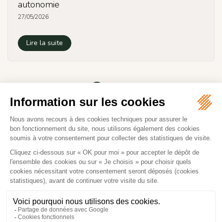
autonomie
27/05/2026
Lire la suite
<<
<
1
2
3
>
>>
Romuald TESSIER
32 RUE DE PARIS
03000 MOULINS
Tél :
07 75 73 13 33
NOUS LOCALISER
NOUS CONTACTER